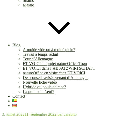
Shamo
Malaie
Blog
À moitié vide ou à moitié plein?
Travail à temps réduit
Tour d’Allemagne
ET VOICI au projet natureOffice Togo
ET VOICI dans l’ABSATZWIRTSCHAFT
natureOffice en visite chez ET VOICI
Des conseils avisés venant d‘Allemagne
Nouvelle fiche vidéo
Hybride ou poule de race?
La poule ou l’œuf?
Contact
Publié
3. juillet 2022
11. septembre 2022
par
carabito