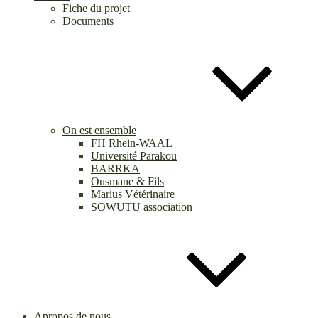
Fiche du projet
Documents
On est ensemble
FH Rhein-WAAL
Université Parakou
BARRKA
Ousmane & Fils
Marius Vétérinaire
SOWUTU association
Apropos de nous